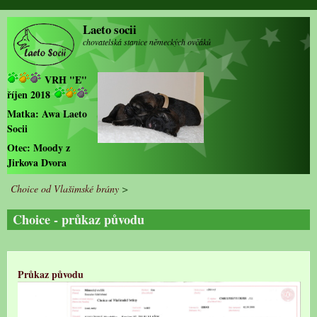
Přejít k hlavnímu obsahu
Laeto socii
chovatelská stanice německých ovčáků
VRH "E"
říjen 2018
Matka:
Awa Laeto
Socii
Otec:
Moody z
Jirkova Dvora
Choice od Vlašimské brány
>
Choice - průkaz původu
Průkaz původu