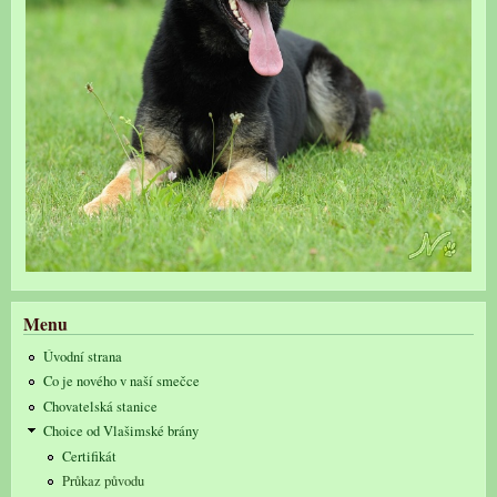
Menu
Úvodní strana
Co je nového v naší smečce
Chovatelská stanice
Choice od Vlašimské brány
Certifikát
Průkaz původu