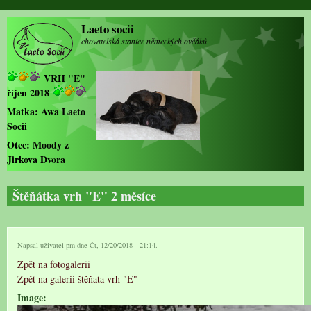
Přejít k hlavnímu obsahu
Laeto socii
chovatelská stanice německých ovčáků
VRH "E"
říjen 2018
Matka:
Awa Laeto
Socii
Otec:
Moody z
Jirkova Dvora
Štěňátka vrh "E" 2 měsíce
Napsal uživatel
pm
dne Čt, 12/20/2018 - 21:14.
Zpět na fotogalerii
Zpět na galerii štěňata vrh "E"
Image: