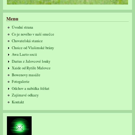
Menu
Úvodní strana
Co je nového v naší smečce
Chovatelská stanice
Choice od Vlašimské brány
Awa Laeto socii
Darius z Jalovcové louky
Xaide od Rytíře Malovce
Bowenovy masáže
Fotogalerie
Odchov a nabídka štěňat
Zajímavé odkazy
Kontakt