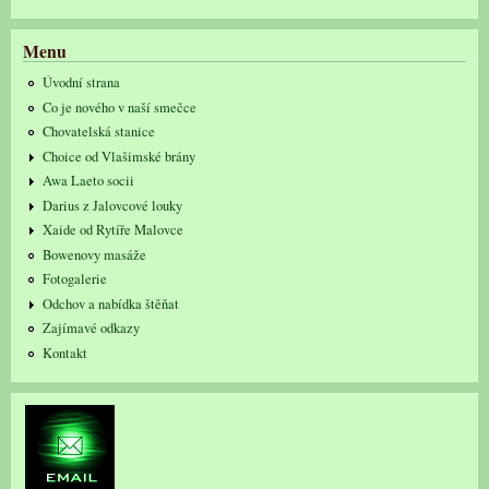
Menu
Úvodní strana
Co je nového v naší smečce
Chovatelská stanice
Choice od Vlašimské brány
Awa Laeto socii
Darius z Jalovcové louky
Xaide od Rytíře Malovce
Bowenovy masáže
Fotogalerie
Odchov a nabídka štěňat
Zajímavé odkazy
Kontakt