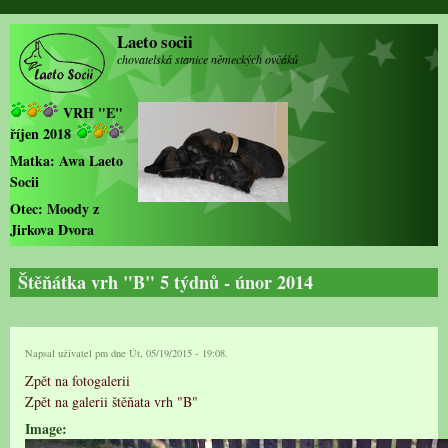
Přejít k hlavnímu obsahu
Laeto socii
chovatelská stanice německých ovčáků
VRH "E"
říjen 2018
Matka:
Awa Laeto
Socii
Otec:
Moody z
Jirkova Dvora
Štěňátka vrh "B" 5 týdnů - únor 2014
Napsal uživatel
pm
dne Út, 05/19/2015 - 19:08.
Zpět na fotogalerii
Zpět na galerii štěňata vrh "B"
Image: