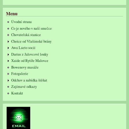
Menu
Úvodní strana
Co je nového v naší smečce
Chovatelská stanice
Choice od Vlašimské brány
Awa Laeto socii
Darius z Jalovcové louky
Xaide od Rytíře Malovce
Bowenovy masáže
Fotogalerie
Odchov a nabídka štěňat
Zajímavé odkazy
Kontakt