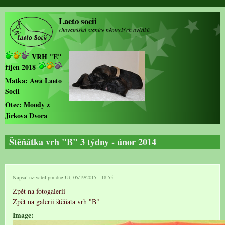
Přejít k hlavnímu obsahu
Laeto socii
chovatelská stanice německých ovčáků
VRH "E"
říjen 2018
Matka:
Awa Laeto
Socii
Otec:
Moody z
Jirkova Dvora
Štěňátka vrh "B" 3 týdny - únor 2014
Napsal uživatel
pm
dne Út, 05/19/2015 - 18:55.
Zpět na fotogalerii
Zpět na galerii štěňata vrh "B"
Image: